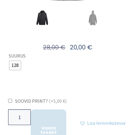
28,00
€
20,00
€
SUURUS
128
SOOVID PRINT?
(+5,00 €)
Lisa lemmikutesse
Vaata
toodet